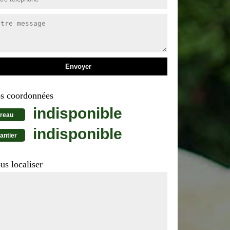
s coordonnées
indisponible
reau
indisponible
antier
us localiser