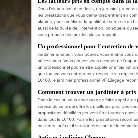
Les facteurs pris en compte dans la ta
Dans l’élaboration d’un devis, un jardinier prend en 
les prestations que vous demandez entrent en compt
plantes, pour améliorer la qualité de votre sol ou b
aussi de la durée de l’intervention, ponctuelle ou 
vous propose des prix les plus attrayants.
Un professionnel pour l’entretien de v
Jardinier amateur, vous pouvez vous-même vous occ
nécessaires. Vous pouvez vous occuper de l’apport
un professionnel pourra être appelé une fois par an
que tout ce vous entreprenez respecte les règles de
16460, le jardinier professionnel VF Elagage recon
Comment trouver un jardinier à prix
Dans le cas où vous envisagez de faire appel à un p
service de celui qui offre les meilleurs prix. Des co
propositions détaillées peuvent être fournies auss
dans tout le 16460. Parmi les prestataires reconnus d
meilleurs tarifs et il serait intéressant de le contacte
Artisan jardinier Chenon