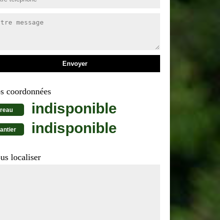
s coordonnées
indisponible
reau
indisponible
antier
us localiser