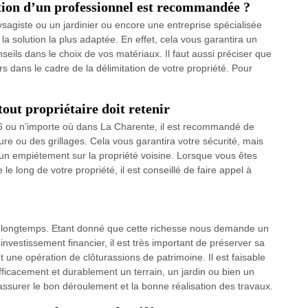
ntion d’un professionnel est recommandée ?
ysagiste ou un jardinier ou encore une entreprise spécialisée
la solution la plus adaptée. En effet, cela vous garantira un
nseils dans le choix de vos matériaux. Il faut aussi préciser que
rs dans le cadre de la délimitation de votre propriété. Pour
 tout propriétaire doit retenir
16 ou n’importe où dans La Charente, il est recommandé de
ôture ou des grillages. Cela vous garantira votre sécurité, mais
à un empiétement sur la propriété voisine. Lorsque vous êtes
le long de votre propriété, il est conseillé de faire appel à
très longtemps. Etant donné que cette richesse nous demande un
nvestissement financier, il est très important de préserver sa
t une opération de clôturassions de patrimoine. Il est faisable
 efficacement et durablement un terrain, un jardin ou bien un
 assurer le bon déroulement et la bonne réalisation des travaux.