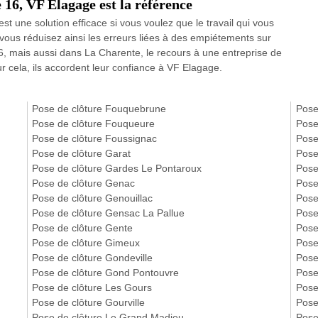
e 16, VF Elagage est la référence
st une solution efficace si vous voulez que le travail qui vous
a, vous réduisez ainsi les erreurs liées à des empiétements sur
 16, mais aussi dans La Charente, le recours à une entreprise de
r cela, ils accordent leur confiance à VF Elagage.
Pose de clôture Fouquebrune
Pose
Pose de clôture Fouqueure
Pose
Pose de clôture Foussignac
Pose
Pose de clôture Garat
Pose
Pose de clôture Gardes Le Pontaroux
Pose
Pose de clôture Genac
Pose
Pose de clôture Genouillac
Pose
Pose de clôture Gensac La Pallue
Pose
Pose de clôture Gente
Pose
Pose de clôture Gimeux
Pose
Pose de clôture Gondeville
Pose
Pose de clôture Gond Pontouvre
Pose
Pose de clôture Les Gours
Pose
Pose de clôture Gourville
Pose
Pose de clôture Le Grand Madieu
Pose