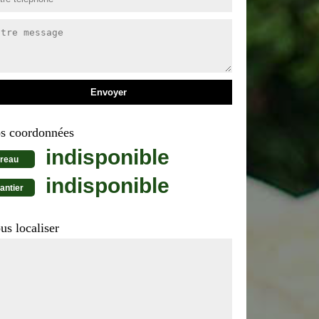
s coordonnées
indisponible
reau
indisponible
antier
us localiser