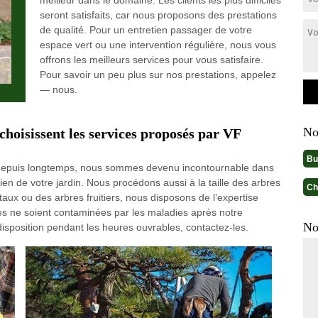
meilleur dans le domaine. Les clients les plus difficiles
seront satisfaits, car nous proposons des prestations
de qualité. Pour un entretien passager de votre
espace vert ou une intervention régulière, nous vous
offrons les meilleurs services pour vous satisfaire.
Pour savoir un peu plus sur nos prestations, appelez
— nous.
No
 choisissent les services proposés par VF
Bu
s depuis longtemps, nous sommes devenu incontournable dans
ien de votre jardin. Nous procédons aussi à la taille des arbres
Ch
ux ou des arbres fruitiers, nous disposons de l’expertise
tes ne soient contaminées par les maladies après notre
No
disposition pendant les heures ouvrables, contactez-les.