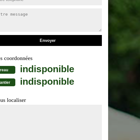
s coordonnées
indisponible
reau
indisponible
antier
us localiser