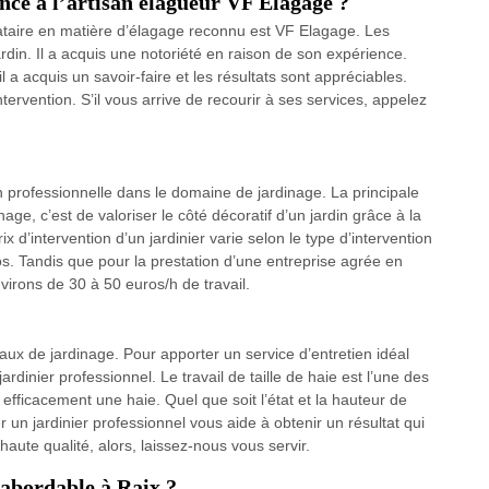
ance à l’artisan élagueur VF Elagage ?
stataire en matière d’élagage reconnu est VF Elagage. Les
jardin. Il a acquis une notoriété en raison de son expérience.
a acquis un savoir-faire et les résultats sont appréciables.
tervention. S’il vous arrive de recourir à ses services, appelez
n professionnelle dans le domaine de jardinage. La principale
age, c’est de valoriser le côté décoratif d’un jardin grâce à la
x d’intervention d’un jardinier varie selon le type d’intervention
ros. Tandis que pour la prestation d’une entreprise agrée en
irons de 30 à 50 euros/h de travail.
vaux de jardinage. Pour apporter un service d’entretien idéal
ardinier professionnel. Le travail de taille de haie est l’une des
 efficacement une haie. Quel que soit l’état et la hauteur de
 un jardinier professionnel vous aide à obtenir un résultat qui
haute qualité, alors, laissez-nous vous servir.
abordable à Raix ?