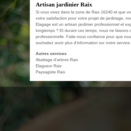
Artisan jardinier Raix
Si vous vivez dans la zone de Raix 16240 et que vous
votre satisfaction pour votre projet de jardinage, 
Elagage est un artisan jardinier professionnel et e
longtemps ? Et durant ces temps, nous ne faisons q
professionnelle. Faite-nous confiance pour que nous
souhaitez avoir plus d’information sur notre service.
Autres services
Abattage d'arbres Raix
Elagueur Raix
Paysagiste Raix