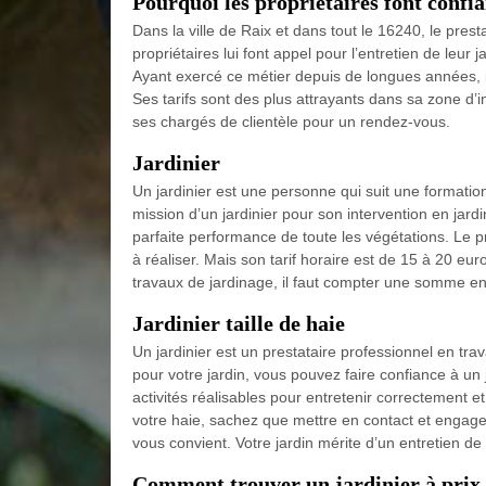
Pourquoi les propriétaires font confi
Dans la ville de Raix et dans tout le 16240, le pre
propriétaires lui font appel pour l’entretien de leur 
Ayant exercé ce métier depuis de longues années, il 
Ses tarifs sont des plus attrayants dans sa zone d’in
ses chargés de clientèle pour un rendez-vous.
Jardinier
Un jardinier est une personne qui suit une formatio
mission d’un jardinier pour son intervention en jardin
parfaite performance de toute les végétations. Le pri
à réaliser. Mais son tarif horaire est de 15 à 20 eu
travaux de jardinage, il faut compter une somme env
Jardinier taille de haie
Un jardinier est un prestataire professionnel en tra
pour votre jardin, vous pouvez faire confiance à un j
activités réalisables pour entretenir correctement et
votre haie, sachez que mettre en contact et engager
vous convient. Votre jardin mérite d’un entretien de 
Comment trouver un jardinier à prix 