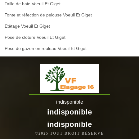
Taille de haie Voeuil Et Giget
Tonte et réfection de pelouse Voeuil Et Giget
Etêtage Voeuil Et Giget
Pose de clôture Voeuil Et Giget
Pose de gazon en rouleau Voeuil Et Giget
indisponible
indisponible
indisponible
©2025 TOUT DROIT RÉSERVÉ