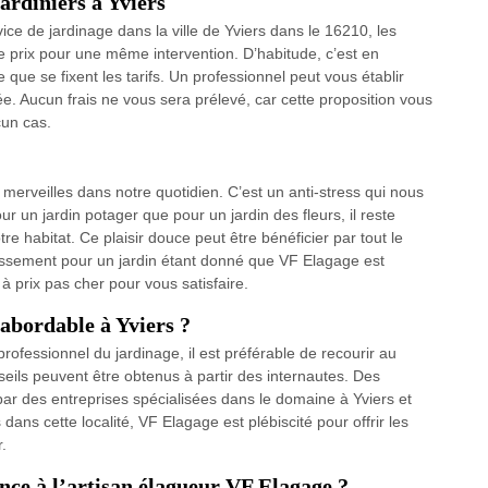
jardiniers à Yviers
vice de jardinage dans la ville de Yviers dans le 16210, les
e prix pour une même intervention. D’habitude, c’est en
e que se fixent les tarifs. Un professionnel peut vous établir
ée. Aucun frais ne vous sera prélevé, car cette proposition vous
cun cas.
 merveilles dans notre quotidien. C’est un anti-stress qui nous
 un jardin potager que pour un jardin des fleurs, il reste
tre habitat. Ce plaisir douce peut être bénéficier par tout le
issement pour un jardin étant donné que VF Elagage est
à prix pas cher pour vous satisfaire.
abordable à Yviers ?
rofessionnel du jardinage, il est préférable de recourir au
nseils peuvent être obtenus à partir des internautes. Des
 par des entreprises spécialisées dans le domaine à Yviers et
ans cette localité, VF Elagage est plébiscité pour offrir les
r.
ance à l’artisan élagueur VF Elagage ?