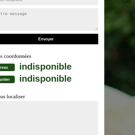
s coordonnées
indisponible
reau
indisponible
antier
us localiser