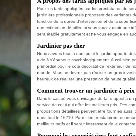
À propos des tarifs appliqués par les 
Pour les tarifs appliqués par les prestataires de ser
jardiniers professionnels proposent des variantes d
fonction de la durée d’intervention et de la superfici
une estimation détaillée si vous voulez avoir une id
sera établie gratuitement et ne vous engage en au
Jardinier pas cher
Nous savons tous à quel point le jardin apporte des
aide à s’épanouir psychologiquement. Aussi bien pour
primordial pour le côté décoratif de l’extérieur de no
monde. Vous ne devrez pas réaliser un gros invest
heureux de réaliser une prestation de haute qualité 
Comment trouver un jardinier à prix 
Dans le cas où vous envisagez de faire appel à un p
service de celui qui offre les meilleurs prix. Des co
propositions détaillées peuvent être fournies aussi
dans tout le 16210. Parmi les prestataires reconnus d
meilleurs tarifs et il serait intéressant de le contacte
Pourquoi les propriétaires font confi