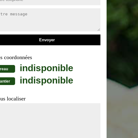
s coordonnées
indisponible
reau
indisponible
antier
us localiser