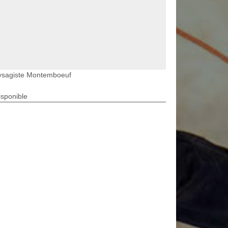
ysagiste Montemboeuf
isponible