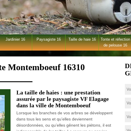
Jardinier 16
Paysagiste 16
Taille de haie 16
Tonte et réfection
de pelouse 16
ste Montemboeuf 16310
D
G
La taille de haies : une prestation
assurée par le paysagiste VF Elagage
dans la ville de Montemboeuf
Lorsque les branches de vos arbres se développent
dans tous les sens et qu’elles deviennent
désordonnées, ou qu’elles gênent les piétons, il est