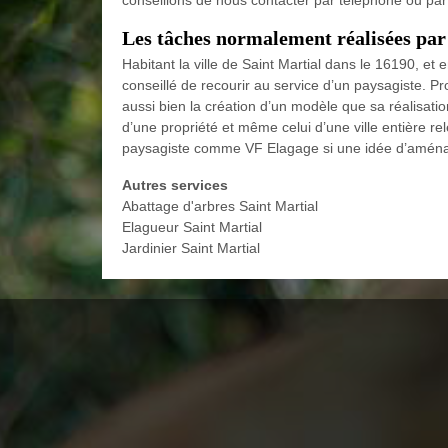
conseillons de nous contacter par téléphone ou par
Les tâches normalement réalisées par
Habitant la ville de Saint Martial dans le 16190, e
conseillé de recourir au service d’un paysagiste. Pro
aussi bien la création d’un modèle que sa réalisati
d’une propriété et même celui d’une ville entière r
paysagiste comme VF Elagage si une idée d’aménag
Autres services
Abattage d'arbres Saint Martial
Elagueur Saint Martial
Jardinier Saint Martial