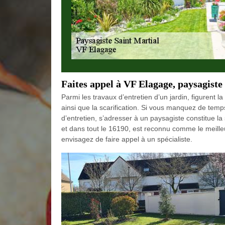
Faites appel à VF Elagage, paysagiste
Parmi les travaux d’entretien d’un jardin, figurent la 
ainsi que la scarification. Si vous manquez de temps
d’entretien, s’adresser à un paysagiste constitue la 
et dans tout le 16190, est reconnu comme le meilleu
envisagez de faire appel à un spécialiste.