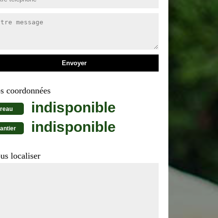
s coordonnées
indisponible
reau
indisponible
antier
us localiser