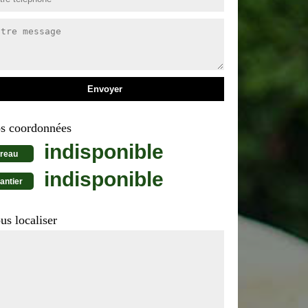
s coordonnées
indisponible
reau
indisponible
antier
us localiser