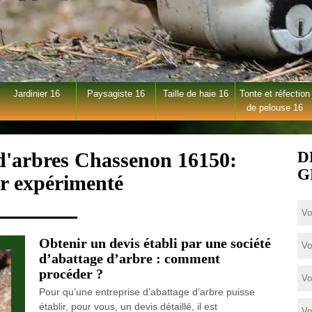
Jardinier 16
Paysagiste 16
Taille de haie 16
Tonte et réfection
de pelouse 16
 d'arbres Chassenon 16150:
D
G
er expérimenté
Obtenir un devis établi par une société
d’abattage d’arbre : comment
procéder ?
Pour qu’une entreprise d’abattage d’arbre puisse
établir, pour vous, un devis détaillé, il est