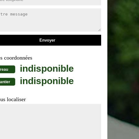
s coordonnées
indisponible
reau
indisponible
antier
us localiser