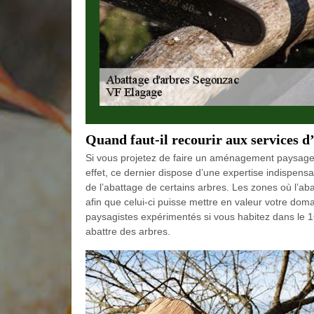
Quand faut-il recourir aux services d
Si vous projetez de faire un aménagement paysager,
effet, ce dernier dispose d’une expertise indispens
de l’abattage de certains arbres. Les zones où l’ab
afin que celui-ci puisse mettre en valeur votre do
paysagistes expérimentés si vous habitez dans le 1
abattre des arbres.