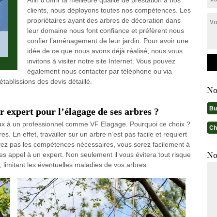
Afin d’offrir la meilleure qualité de prestation à nos
clients, nous déployons toutes nos compétences. Les
propriétaires ayant des arbres de décoration dans
leur domaine nous font confiance et préfèrent nous
confier l’aménagement de leur jardin. Pour avoir une
idée de ce que nous avons déjà réalisé, nous vous
invitons à visiter notre site Internet. Vous pouvez
également nous contacter par téléphone ou via
tablissions des devis détaillé.
No
Bu
r expert pour l’élagage de ses arbres ?
aux à un professionnel comme VF Elagage. Pourquoi ce choix ?
Ch
es. En effet, travailler sur un arbre n’est pas facile et requiert
ez pas les compétences nécessaires, vous serez facilement à
No
tes appel à un expert. Non seulement il vous évitera tout risque
s, limitant les éventuelles maladies de vos arbres.