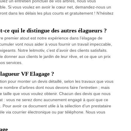
oulez un entretien ponctuel de vos arbres, nous vous
able. Si vous voulez en avoir le cœur net, demandez-nous un
ront dans les délais les plus courts et gratuitement ! N’hésitez
-ce qui le distingue des autres élagueurs ?
premier atout est notre expérience dans l’élagage de
uler vont nous aider à vous fournir un travail impeccable,
eants. Notre leitmotiv, c’est d’avoir des clients satisfaits.
de donner aux clients le jardin de leur rêve, et ce que un prix
nos services.
élagueur VF Elagage ?
ion pour monter un devis détaillé, selon les travaux que vous
le nombre d’arbres dont nous devons faire l’entretien ; mais
 taille que vous voulez obtenir. Chacun des devis que nous
trat : vous ne serez donc aucunement engagé à quoi que ce
. Pour avoir ce document utile à la sélection d’un prestataire
le via courrier électronique ou par téléphone. Nous vous
gage