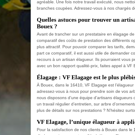
agréable. Une fois notre travail exécuté, nous netto
branches coupées. Adressez-vous à nos chargés de c
Quelles astuces pour trouver un artisa
Bouex ?
Avant de trancher sur un prestataire en élagage d
comparatif des coûts de prestation des différents op
plus attractif. Pour pouvoir comparer les tarifs, de
part ce comparatif, il est aussi utile de demander c
recours à un artisan élagueur. Ils pourraient vous pr
avec un bon rapport qualité-prix, faites appel à VF
Élagage : VF Elagage est le plus plébis
À Bouex, dans le 16410, VF Elagage est l’élagueur p
adressez-vous à nous pour prendre soin de vos ar
nous disposons d’une équipe d’artisans élagueurs c
un travail régulier d’entretien, sur arbre d’ornement
plus de détails sur nos prestations ? N’hésitez surt
VF Elagage, l’unique élagueur à appli
Pour la satisfaction de nos clients à Bouex dans le