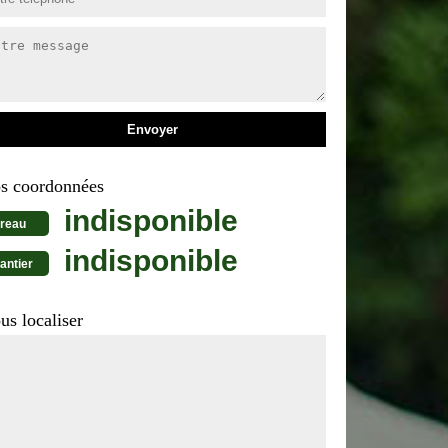
s coordonnées
indisponible
reau
indisponible
antier
us localiser