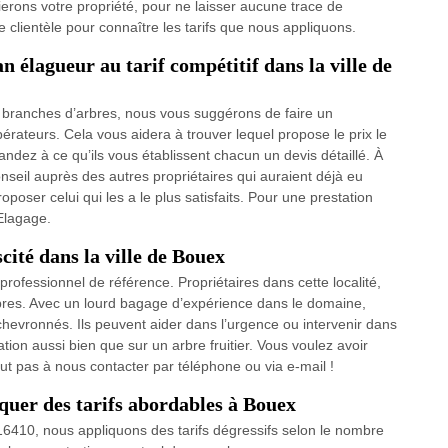
ierons votre propriété, pour ne laisser aucune trace de
lientèle pour connaître les tarifs que nous appliquons.
n élagueur au tarif compétitif dans la ville de
e branches d’arbres, nous vous suggérons de faire un
érateurs. Cela vous aidera à trouver lequel propose le prix le
mandez à ce qu’ils vous établissent chacun un devis détaillé. À
onseil auprès des autres propriétaires qui auraient déjà eu
oposer celui qui les a le plus satisfaits. Pour une prestation
 Elagage.
cité dans la ville de Bouex
rofessionnel de référence. Propriétaires dans cette localité,
bres. Avec un lourd bagage d’expérience dans le domaine,
hevronnés. Ils peuvent aider dans l’urgence ou intervenir dans
ation aussi bien que sur un arbre fruitier. Vous voulez avoir
out pas à nous contacter par téléphone ou via e-mail !
quer des tarifs abordables à Bouex
 16410, nous appliquons des tarifs dégressifs selon le nombre