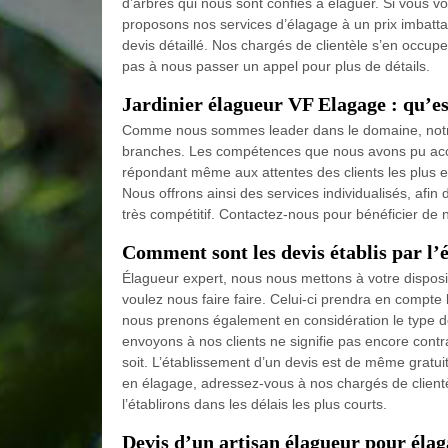
d’arbres qui nous sont confiés à élaguer. Si vous v
proposons nos services d’élagage à un prix imbatt
devis détaillé. Nos chargés de clientèle s’en occupe
pas à nous passer un appel pour plus de détails.
Jardinier élagueur VF Elagage : qu’est
Comme nous sommes leader dans le domaine, notre 
branches. Les compétences que nous avons pu accum
répondant même aux attentes des clients les plus exig
Nous offrons ainsi des services individualisés, afin 
très compétitif. Contactez-nous pour bénéficier de 
Comment sont les devis établis par l’
Élagueur expert, nous nous mettons à votre disposit
voulez nous faire faire. Celui-ci prendra en compte 
nous prenons également en considération le type de
envoyons à nos clients ne signifie pas encore con
soit. L’établissement d’un devis est de même gratuit
en élagage, adressez-vous à nos chargés de clientè
l’établirons dans les délais les plus courts.
Devis d’un artisan élagueur pour éla