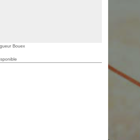
agueur Bouex
isponible