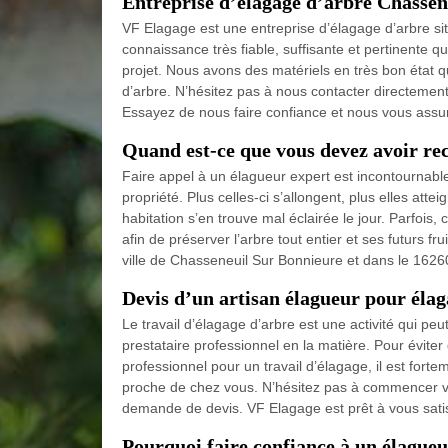
Entreprise d’élagage d’arbre Chassen
VF Elagage est une entreprise d’élagage d’arbre 
connaissance très fiable, suffisante et pertinente 
projet. Nous avons des matériels en très bon état qu
d’arbre. N’hésitez pas à nous contacter directement 
Essayez de nous faire confiance et nous vous assur
Quand est-ce que vous devez avoir rec
Faire appel à un élagueur expert est incontournable
propriété. Plus celles-ci s’allongent, plus elles atteig
habitation s’en trouve mal éclairée le jour. Parfois
afin de préserver l’arbre tout entier et ses futurs f
ville de Chasseneuil Sur Bonnieure et dans le 16260 
Devis d’un artisan élagueur pour éla
Le travail d’élagage d’arbre est une activité qui p
prestataire professionnel en la matière. Pour éviter 
professionnel pour un travail d’élagage, il est forte
proche de chez vous. N’hésitez pas à commencer votr
demande de devis. VF Elagage est prêt à vous satisfa
Pourquoi faire confiance à un élagueu