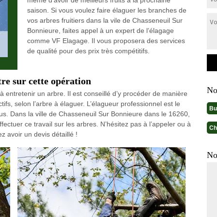
même d’avoir de meilleurs fruits à la prochaine
saison. Si vous voulez faire élaguer les branches de
vos arbres fruitiers dans la vile de Chasseneuil Sur
Bonnieure, faites appel à un expert de l’élagage
comme VF Elagage. Il vous proposera des services
de qualité pour des prix très compétitifs.
tre sur cette opération
No
à entretenir un arbre. Il est conseillé d’y procéder de manière
tifs, selon l’arbre à élaguer. L’élagueur professionnel est le
Bu
us. Dans la ville de Chasseneuil Sur Bonnieure dans le 16260,
fectuer ce travail sur les arbres. N’hésitez pas à l’appeler ou à
Ch
z avoir un devis détaillé !
No