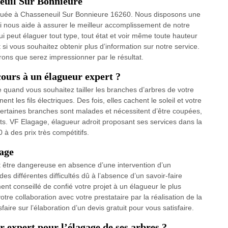
euil Sur Bonnieure
située à Chasseneuil Sur Bonnieure 16260. Nous disposons une
qui nous aide à assurer le meilleur accomplissement de notre
i peut élaguer tout type, tout état et voir même toute hauteur
si vous souhaitez obtenir plus d’information sur notre service.
ons que serez impressionner par le résultat.
ours à un élagueur expert ?
 quand vous souhaitez tailler les branches d’arbres de votre
nent les fils électriques. Des fois, elles cachent le soleil et votre
, certaines branches sont malades et nécessitent d’être coupées,
ruits. VF Elagage, élagueur adroit proposant ses services dans la
à des prix très compétitifs.
gage
eut être dangereuse en absence d’une intervention d’un
des différentes difficultés dû à l’absence d’un savoir-faire
ment conseillé de confié votre projet à un élagueur le plus
e collaboration avec votre prestataire par la réalisation de la
ire sur l’élaboration d’un devis gratuit pour vous satisfaire.
r expert pour l’élagage de ses arbres ?