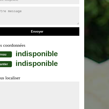
s coordonnées
indisponible
reau
indisponible
antier
us localiser