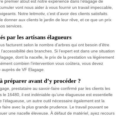
premier atout est notre expérience dans l’élagage de
uler vont nous aider à vous fournir un travail impeccable,
eants. Notre leitmotiv, c’est d’avoir des clients satisfaits.
de donner aux clients le jardin de leur rêve, et ce que un prix
nos services.
ués par les artisans élagueurs
ous facturent selon le nombre d’arbres qui ont besoin d’être
’accessibilité des branches. Si l’expert est dans une situation
’élagage, dont la nacelle, le prix de la prestation va légèrement
isément combien l’intervention vous coûtera, vous devez
é auprès de VF Elagage.
 à préparer avant d’y procéder ?
age, prestataire au savoir-faire confirmé par les clients les
s le 16480, il est indéniable qu’une élagueuse est essentielle
 l’élagueuse, un autre outil nécessaire également est la
 faire avec la plus grande prudence. Le travail pouvant se
ouer une nacelle éleveuse. À défaut de matériel, ayez recours