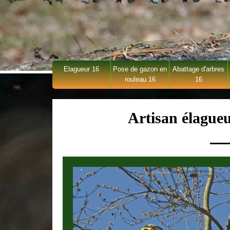
Elagueur 16
Pose de gazon en
Abattage d'arbres
rouleau 16
16
Artisan élague