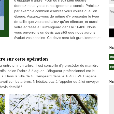
d’élagage d’arbre. Pour qu’il soit bien détaillé,
donnez-nous-y des renseignements concis. Précisez
par exemple combien d’arbres vous voulez que l’on
élague. Assurez-vous de même d’y présenter le type
de taille que vous souhaitez qu’on effectue, et aussi
votre adresse à Guizengeard dans le 16480. Nous
vous enverrons un devis aussitôt que nous aurons
évalué vos besoins. Ce devis sera fait gratuitement et
No
Bu
tre sur cette opération
à entretenir un arbre. Il est conseillé d’y procéder de manière
Ch
tifs, selon l’arbre à élaguer. L’élagueur professionnel est le
us. Dans la ville de Guizengeard dans le 16480, VF Elagage
No
ravail sur les arbres. N’hésitez pas à l’appeler ou à lui envoyer
evis détaillé !