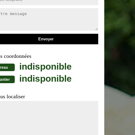
s coordonnées
indisponible
reau
indisponible
antier
us localiser