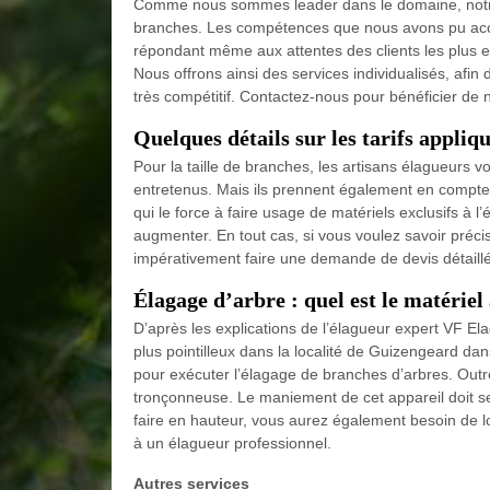
Comme nous sommes leader dans le domaine, notre 
branches. Les compétences que nous avons pu accum
répondant même aux attentes des clients les plus exig
Nous offrons ainsi des services individualisés, afin 
très compétitif. Contactez-nous pour bénéficier de 
Quelques détails sur les tarifs appliq
Pour la taille de branches, les artisans élagueurs v
entretenus. Mais ils prennent également en compte l
qui le force à faire usage de matériels exclusifs à l
augmenter. En tout cas, si vous voulez savoir préc
impérativement faire une demande de devis détaill
Élagage d’arbre : quel est le matériel
D’après les explications de l’élagueur expert VF Elag
plus pointilleux dans la localité de Guizengeard dan
pour exécuter l’élagage de branches d’arbres. Outre
tronçonneuse. Le maniement de cet appareil doit se
faire en hauteur, vous aurez également besoin de l
à un élagueur professionnel.
Autres services