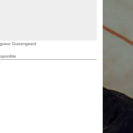
agueur Guizengeard
isponible