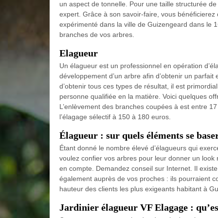
un aspect de tonnelle. Pour une taille structurée d
expert. Grâce à son savoir-faire, vous bénéficierez
expérimenté dans la ville de Guizengeard dans le 16
branches de vos arbres.
Elagueur
Un élagueur est un professionnel en opération d’élag
développement d’un arbre afin d’obtenir un parfait e
d’obtenir tous ces types de résultat, il est primordia
personne qualifiée en la matière. Voici quelques of
L’enlèvement des branches coupées à est entre 17 à
l’élagage sélectif à 150 à 180 euros.
Élagueur : sur quels éléments se baser
Étant donné le nombre élevé d’élagueurs qui exercen
voulez confier vos arbres pour leur donner un look
en compte. Demandez conseil sur Internet. Il exist
également auprès de vos proches : ils pourraient c
hauteur des clients les plus exigeants habitant à 
Jardinier élagueur VF Elagage : qu’est