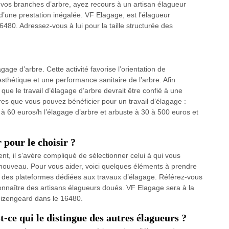
e vos branches d’arbre, ayez recours à un artisan élagueur
 d’une prestation inégalée. VF Elagage, est l’élagueur
480. Adressez-vous à lui pour la taille structurée des
age d’arbre. Cette activité favorise l’orientation de
sthétique et une performance sanitaire de l’arbre. Afin
l que le travail d’élagage d’arbre devrait être confié à une
fres que vous pouvez bénéficier pour un travail d’élagage :
 60 euros/h l’élagage d’arbre et arbuste à 30 à 500 euros et
 pour le choisir ?
t, il s’avère compliqué de sélectionner celui à qui vous
 nouveau. Pour vous aider, voici quelques éléments à prendre
e des plateformes dédiées aux travaux d’élagage. Référez-vous
onnaître des artisans élagueurs doués. VF Elagage sera à la
Guizengeard dans le 16480.
-ce qui le distingue des autres élagueurs ?