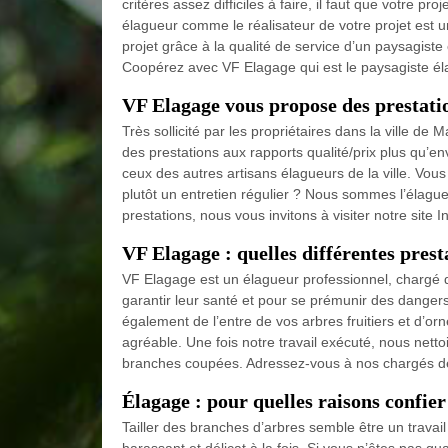
critères assez difficiles à faire, il faut que votre p
élagueur comme le réalisateur de votre projet est u
projet grâce à la qualité de service d’un paysagis
Coopérez avec VF Elagage qui est le paysagiste él
VF Elagage vous propose des prestatio
Très sollicité par les propriétaires dans la ville d
des prestations aux rapports qualité/prix plus qu’env
ceux des autres artisans élagueurs de la ville. Vou
plutôt un entretien régulier ? Nous sommes l’élagu
prestations, nous vous invitons à visiter notre site I
VF Elagage : quelles différentes prest
VF Elagage est un élagueur professionnel, chargé de
garantir leur santé et pour se prémunir des dang
également de l’entre de vos arbres fruitiers et d’o
agréable. Une fois notre travail exécuté, nous netto
branches coupées. Adressez-vous à nos chargés de c
Élagage : pour quelles raisons confier
Tailler des branches d’arbres semble être un travail