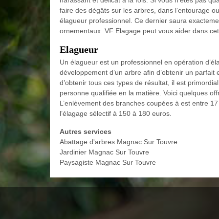
harassant et délicat à la fois. Si vous n’êtes pas qual
faire des dégâts sur les arbres, dans l’entourage
élagueur professionnel. Ce dernier saura exactemen
ornementaux. VF Elagage peut vous aider dans cet
Elagueur
Un élagueur est un professionnel en opération d’élag
développement d’un arbre afin d’obtenir un parfait e
d’obtenir tous ces types de résultat, il est primordia
personne qualifiée en la matière. Voici quelques of
L’enlèvement des branches coupées à est entre 17 à
l’élagage sélectif à 150 à 180 euros.
Autres services
Abattage d'arbres Magnac Sur Touvre
Jardinier Magnac Sur Touvre
Paysagiste Magnac Sur Touvre