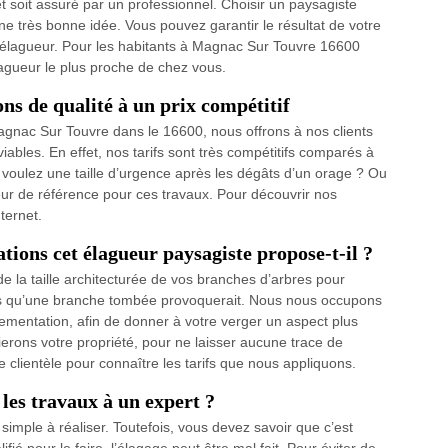
rojet soit assuré par un professionnel. Choisir un paysagiste
ne très bonne idée. Vous pouvez garantir le résultat de votre
te élagueur. Pour les habitants à Magnac Sur Touvre 16600
agueur le plus proche de chez vous.
ns de qualité à un prix compétitif
e Magnac Sur Touvre dans le 16600, nous offrons à nos clients
iables. En effet, nos tarifs sont très compétitifs comparés à
s voulez une taille d’urgence après les dégâts d’un orage ? Ou
eur de référence pour ces travaux. Pour découvrir nos
nternet.
ations cet élagueur paysagiste propose-t-il ?
 la taille architecturée de vos branches d’arbres pour
ers qu’une branche tombée provoquerait. Nous nous occupons
rnementation, afin de donner à votre verger un aspect plus
ierons votre propriété, pour ne laisser aucune trace de
lientèle pour connaître les tarifs que nous appliquons.
 les travaux à un expert ?
 simple à réaliser. Toutefois, vous devez savoir que c’est