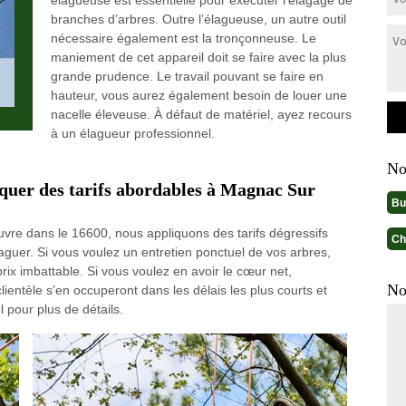
élagueuse est essentielle pour exécuter l’élagage de
branches d’arbres. Outre l’élagueuse, un autre outil
nécessaire également est la tronçonneuse. Le
maniement de cet appareil doit se faire avec la plus
grande prudence. Le travail pouvant se faire en
hauteur, vous aurez également besoin de louer une
nacelle éleveuse. À défaut de matériel, ayez recours
à un élagueur professionnel.
No
iquer des tarifs abordables à Magnac Sur
Bu
uvre dans le 16600, nous appliquons des tarifs dégressifs
Ch
aguer. Si vous voulez un entretien ponctuel de vos arbres,
ix imbattable. Si vous voulez en avoir le cœur net,
No
entèle s’en occuperont dans les délais les plus courts et
 pour plus de détails.