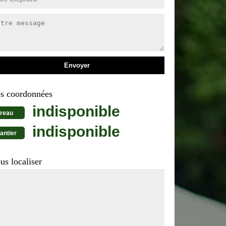
s coordonnées
indisponible
reau
indisponible
antier
us localiser