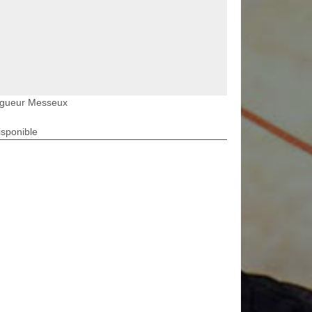
agueur Messeux
isponible