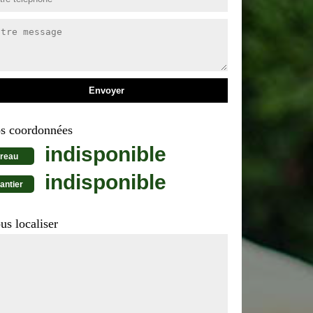
s coordonnées
indisponible
reau
indisponible
antier
us localiser