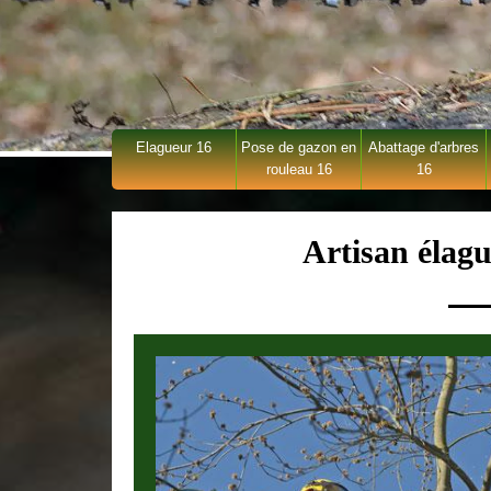
Elagueur 16
Pose de gazon en
Abattage d'arbres
rouleau 16
16
Artisan élag