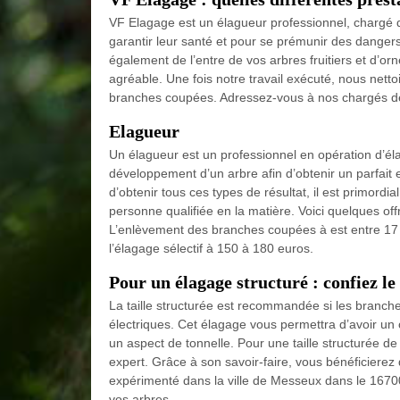
VF Elagage est un élagueur professionnel, chargé de
garantir leur santé et pour se prémunir des dang
également de l’entre de vos arbres fruitiers et d’o
agréable. Une fois notre travail exécuté, nous netto
branches coupées. Adressez-vous à nos chargés de c
Elagueur
Un élagueur est un professionnel en opération d’élag
développement d’un arbre afin d’obtenir un parfait e
d’obtenir tous ces types de résultat, il est primordia
personne qualifiée en la matière. Voici quelques of
L’enlèvement des branches coupées à est entre 17 à
l’élagage sélectif à 150 à 180 euros.
Pour un élagage structuré : confiez le
La taille structurée est recommandée si les branche
électriques. Cet élagage vous permettra d’avoir un c
un aspect de tonnelle. Pour une taille structurée d
expert. Grâce à son savoir-faire, vous bénéficierez
expérimenté dans la ville de Messeux dans le 16700.
vos arbres.