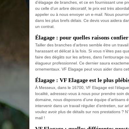
d’élagage de branches, et ce en fournissant une prest
ou celle d’un arbre décoratif, le prix est très abord
appeler ou à nous envoyer un e-mail. Nous pourron
dans les plus brefs délais. Ce devis vous aidera d
un contrat.
Élagage : pour quelles raisons confier
Tailler des branches d’arbres semble être un travail
harassant et délicat à la fois. Si vous n’êtes pas qual
faire des dégâts sur les arbres, dans l’entourage
élagueur professionnel. Ce dernier saura exactemen
ornementaux. VF Elagage peut vous aider dans cet
Élagage : VF Elagage est le plus plébi
À Messeux, dans le 16700, VF Elagage est l’élagueu
localité, adressez-vous à nous pour prendre soin d
domaine, nous disposons d’une équipe d’artisans é
intervenir dans un travail régulier d’entretien, sur 
voulez avoir plus de détails sur nos prestations ? N
mail !
VF Elagage : quelles différentes prest