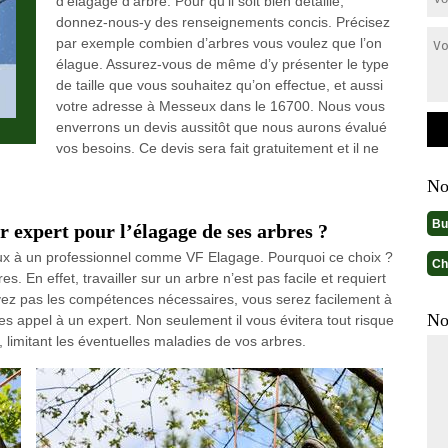
d’élagage d’arbre. Pour qu’il soit bien détaillé,
donnez-nous-y des renseignements concis. Précisez
par exemple combien d’arbres vous voulez que l’on
élague. Assurez-vous de même d’y présenter le type
de taille que vous souhaitez qu’on effectue, et aussi
votre adresse à Messeux dans le 16700. Nous vous
enverrons un devis aussitôt que nous aurons évalué
vos besoins. Ce devis sera fait gratuitement et il ne
No
Bu
r expert pour l’élagage de ses arbres ?
aux à un professionnel comme VF Elagage. Pourquoi ce choix ?
Ch
es. En effet, travailler sur un arbre n’est pas facile et requiert
ez pas les compétences nécessaires, vous serez facilement à
No
tes appel à un expert. Non seulement il vous évitera tout risque
s, limitant les éventuelles maladies de vos arbres.