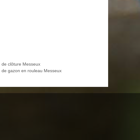
 de clôture Messeux
 de gazon en rouleau Messeux