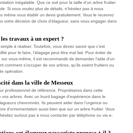
ation inégalable. Que ce soit pour la taille d’un arbre fruitier
able. Si vous voulez plus de détails, n’hésitez pas à nous
s même vous établir un devis gratuitement. Vous le recevrez
ans votre décision de choix d’élagueur, sans vous engager dans
 les travaux à un expert ?
 simple à réaliser. Toutefois, vous devez savoir que c’est
ifié pour le faire, l’élagage peut être mal fait. Pour éviter de
 ou sur vous-même, il est recommandé de demander l’aide d’un
t comment s’occuper de vos arbres, qu’ils soient fruitiers ou
te opération.
scité dans la ville de Messeux
r professionnel de référence. Propriétaires dans cette
e vos arbres. Avec un lourd bagage d’expérience dans le
lagueurs chevronnés. Ils peuvent aider dans l’urgence ou
arbre d’ornementation aussi bien que sur un arbre fruitier. Vous
’hésitez surtout pas à nous contacter par téléphone ou via e-
ations cet élagueur paysagiste propose-t-il ?