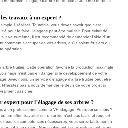
 60 euros/h l’élagage d’arbre et arbuste à 30 à 500 euros et
 les travaux à un expert ?
 simple à réaliser. Toutefois, vous devez savoir que c’est
ifié pour le faire, l’élagage peut être mal fait. Pour éviter de
 ou sur vous-même, il est recommandé de demander l’aide d’un
t comment s’occuper de vos arbres, qu’ils soient fruitiers ou
te opération.
n arbre fruitier. Cette opération favorise la production maximale
 voisinage n’est pas en danger si le développement de votre
agage. Avec nous, un service d’élagage d’arbre fruitier peut être
. N’hésitez pas à nous demander le devis de votre projet si
t vraiment pas cher.
r expert pour l’élagage de ses arbres ?
aux à un professionnel comme VF Elagage. Pourquoi ce choix ?
es. En effet, travailler sur un arbre n’est pas facile et requiert
ez pas les compétences nécessaires, vous serez facilement à
tes appel à un expert. Non seulement il vous évitera tout risque