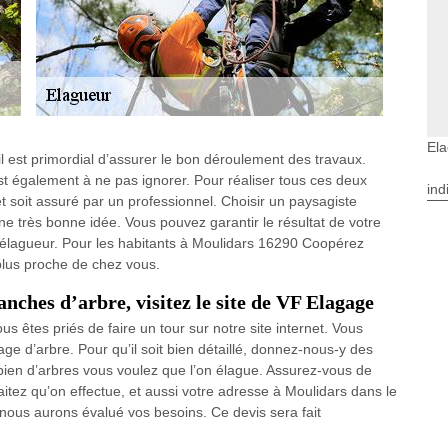
Ela
 il est primordial d’assurer le bon déroulement des travaux.
est également à ne pas ignorer. Pour réaliser tous ces deux
ind
rojet soit assuré par un professionnel. Choisir un paysagiste
ne très bonne idée. Vous pouvez garantir le résultat de votre
e élagueur. Pour les habitants à Moulidars 16290 Coopérez
plus proche de chez vous.
nches d’arbre, visitez le site de VF Elagage
ous êtes priés de faire un tour sur notre site internet. Vous
ge d’arbre. Pour qu’il soit bien détaillé, donnez-nous-y des
en d’arbres vous voulez que l’on élague. Assurez-vous de
itez qu’on effectue, et aussi votre adresse à Moulidars dans le
nous aurons évalué vos besoins. Ce devis sera fait