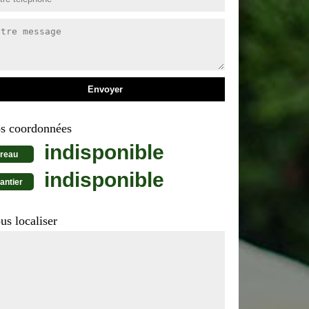
s coordonnées
indisponible
reau
indisponible
antier
us localiser