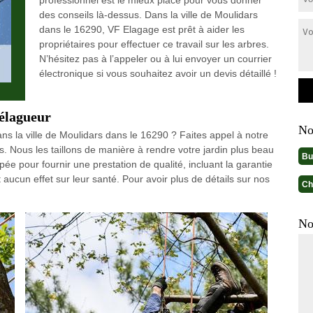
professionnel est le mieux placé pour vous donner
des conseils là-dessus. Dans la ville de Moulidars
dans le 16290, VF Elagage est prêt à aider les
propriétaires pour effectuer ce travail sur les arbres.
N’hésitez pas à l’appeler ou à lui envoyer un courrier
électronique si vous souhaitez avoir un devis détaillé !
 élagueur
No
 la ville de Moulidars dans le 16290 ? Faites appel à notre
s. Nous les taillons de manière à rendre votre jardin plus beau
Bu
pée pour fournir une prestation de qualité, incluant la garantie
t aucun effet sur leur santé. Pour avoir plus de détails sur nos
Ch
No