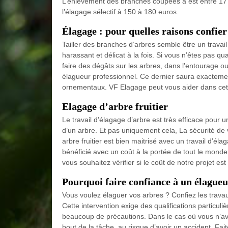
L’enlèvement des branches coupées à est entre 17 à
l’élagage sélectif à 150 à 180 euros.
Élagage : pour quelles raisons confier
Tailler des branches d’arbres semble être un travail
harassant et délicat à la fois. Si vous n’êtes pas qual
faire des dégâts sur les arbres, dans l’entourage
élagueur professionnel. Ce dernier saura exactemen
ornementaux. VF Elagage peut vous aider dans cet
Elagage d’arbre fruitier
Le travail d’élagage d’arbre est très efficace pour u
d’un arbre. Et pas uniquement cela, La sécurité de
arbre fruitier est bien maitrisé avec un travail d’él
bénéficié avec un coût à la portée de tout le monde
vous souhaitez vérifier si le coût de notre projet es
Pourquoi faire confiance à un élagueu
Vous voulez élaguer vos arbres ? Confiez les trav
Cette intervention exige des qualifications particulièr
beaucoup de précautions. Dans le cas où vous n’av
bout de la tâche, au risque d’avoir un accident. Fai