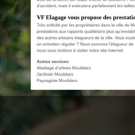
d’accident, mais il exécutera parfaitement les taille
VF Elagage vous propose des prestatio
Très sollicité par les propriétaires dans la ville de
prestations aux rapports qualité/prix plus qu’enviabl
des autres artisans élagueurs de la ville. Vous voul
un entretien régulier ? Nous sommes l’élagueur de 
nous vous invitons à visiter notre site Internet.
Autres services
Abattage d'arbres Moulidars
Jardinier Moulidars
Paysagiste Moulidars