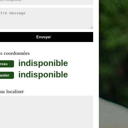
s coordonnées
indisponible
reau
indisponible
antier
us localiser