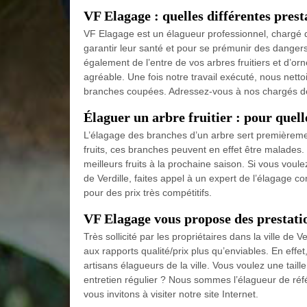
VF Elagage : quelles différentes prest
VF Elagage est un élagueur professionnel, chargé de
garantir leur santé et pour se prémunir des dang
également de l’entre de vos arbres fruitiers et d’o
agréable. Une fois notre travail exécuté, nous netto
branches coupées. Adressez-vous à nos chargés de c
Élaguer un arbre fruitier : pour quelle
L’élagage des branches d’un arbre sert premièremen
fruits, ces branches peuvent en effet être malades
meilleurs fruits à la prochaine saison. Si vous voule
de Verdille, faites appel à un expert de l’élagage 
pour des prix très compétitifs.
VF Elagage vous propose des prestatio
Très sollicité par les propriétaires dans la ville de 
aux rapports qualité/prix plus qu’enviables. En effe
artisans élagueurs de la ville. Vous voulez une tail
entretien régulier ? Nous sommes l’élagueur de réf
vous invitons à visiter notre site Internet.