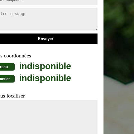
s coordonnées
indisponible
reau
indisponible
antier
us localiser