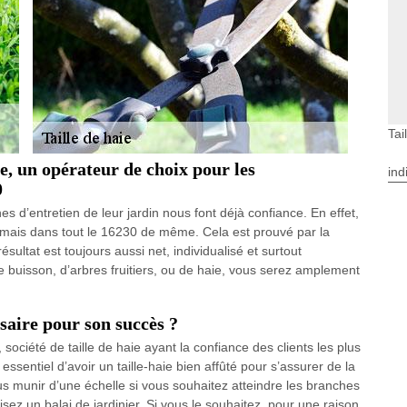
Tai
e, un opérateur de choix pour les
ind
0
hes d’entretien de leur jardin nous font déjà confiance. En effet,
, mais dans tout le 16230 de même. Cela est prouvé par la
ésultat est toujours aussi net, individualisé et surtout
e buisson, d’arbres fruitiers, ou de haie, vous serez amplement
ssaire pour son succès ?
société de taille de haie ayant la confiance des clients les plus
t essentiel d’avoir un taille-haie bien affûté pour s’assurer de la
s munir d’une échelle si vous souhaitez atteindre les branches
isez un balai de jardinier. Si vous le souhaitez, pour une raison