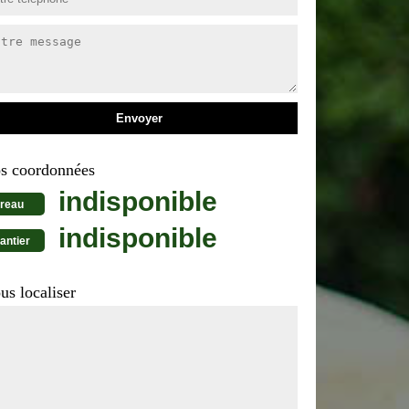
s coordonnées
indisponible
reau
indisponible
antier
us localiser