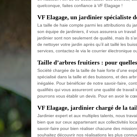
quelconque, faites confiance à VF Elagage !
VF Elagage, un jardinier spécialiste de
La taille de haie compte parmi les attributions d
son équipe de jardiniers, il vous assurera un trava
jardinier sont non seulement de qualité, mais ils s’a
de nettoyer votre jardin après qu’il ait taillé les bu
services, contactez-le via le courrier électronique o
Taille d’arbres fruitiers : pour quell
Société chargée de la taille de haie forte d’une 
spécialisé dans la taille et des buissons, et des arb
inégalée. Pour bénéficier de notre savoir-faire, con
qualifiés qui vous assureront une qualité de travail 
pourrons vous établir un devis. Pour en avoir le c
VF Elagage, jardinier chargé de la tail
Jardinier expert et aux multiples talents, nous trava
bien que sur ceux appartenant aux collectivités loca
savoir-faire pour bien réaliser chacune des missions 
souhaitez découvrir nos réalisations les plus connue