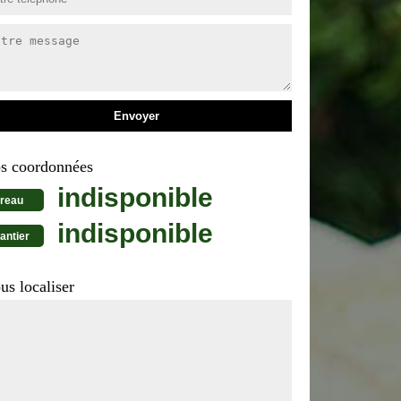
s coordonnées
indisponible
reau
indisponible
antier
us localiser