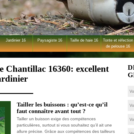
Jardinier 16
Paysagiste 16
Taille de haie 16
Tonte et réfection
de pelouse 16
ie Chantillac 16360: excellent
D
G
ardinier
Tailler les buissons : qu’est-ce qu’il
faut connaître avant tout ?
Tailler un buisson exige des compétences
particulières, surtout si vous souhaitez qu’il ait une
allure précise. Grâce aux compétences des tailleurs