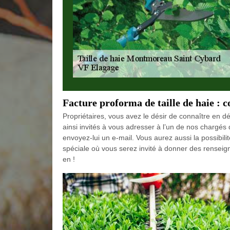
Facture proforma de taille de haie :
Propriétaires, vous avez le désir de connaître en dé
ainsi invités à vous adresser à l’un de nos chargés d
envoyez-lui un e-mail. Vous aurez aussi la possibilit
spéciale où vous serez invité à donner des renseig
en !