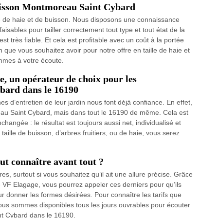
e buisson Montmoreau Saint Cybard
le de haie et de buisson. Nous disposons une connaissance
aisables pour tailler correctement tout type et tout état de la
st très fiable. Et cela est profitable avec un coût à la portée
n que vous souhaitez avoir pour notre offre en taille de haie et
mmes à votre écoute.
e, un opérateur de choix pour les
bard dans le 16190
hes d’entretien de leur jardin nous font déjà confiance. En effet,
eau Saint Cybard, mais dans tout le 16190 de même. Cela est
changée : le résultat est toujours aussi net, individualisé et
aille de buisson, d’arbres fruitiers, ou de haie, vous serez
faut connaître avant tout ?
es, surtout si vous souhaitez qu’il ait une allure précise. Grâce
é VF Elagage, vous pourrez appeler ces derniers pour qu’ils
r donner les formes désirées. Pour connaître les tarifs que
ous sommes disponibles tous les jours ouvrables pour écouter
t Cybard dans le 16190.