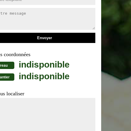
s coordonnées
indisponible
reau
indisponible
antier
us localiser