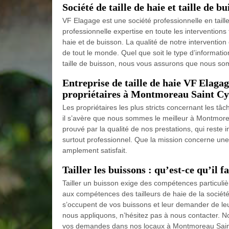
Société de taille de haie et taille d
VF Elagage est une société professionnelle en tail
professionnelle expertise en toute les interventions f
haie et de buisson. La qualité de notre intervention e
de tout le monde. Quel que soit le type d’informatio
taille de buisson, nous vous assurons que nous so
Entreprise de taille de haie VF Elagag
propriétaires à Montmoreau Saint Cy
Les propriétaires les plus stricts concernant les tâc
il s’avère que nous sommes le meilleur à Montmor
prouvé par la qualité de nos prestations, qui reste in
surtout professionnel. Que la mission concerne une t
amplement satisfait.
Tailler les buissons : qu’est-ce qu’il 
Tailler un buisson exige des compétences particulièr
aux compétences des tailleurs de haie de la sociét
s’occupent de vos buissons et leur demander de leu
nous appliquons, n’hésitez pas à nous contacter. N
vos demandes dans nos locaux à Montmoreau Sain