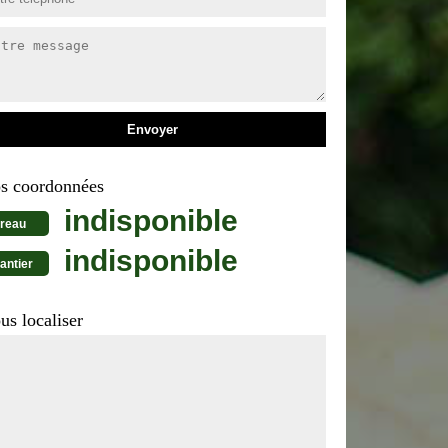
s coordonnées
indisponible
reau
indisponible
antier
us localiser