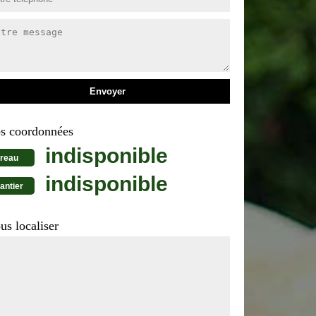
s coordonnées
indisponible
reau
indisponible
antier
us localiser