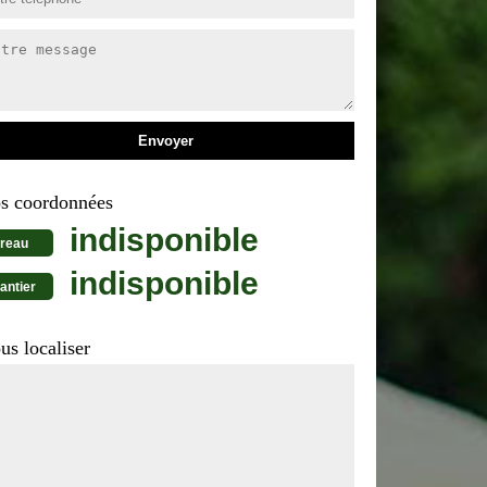
s coordonnées
indisponible
reau
indisponible
antier
us localiser