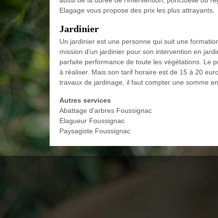
aussi de la durée de l’intervention, ponctuelle ou r
Elagage vous propose des prix les plus attrayants.
Jardinier
Un jardinier est une personne qui suit une formatio
mission d’un jardinier pour son intervention en jardin
parfaite performance de toute les végétations. Le pri
à réaliser. Mais son tarif horaire est de 15 à 20 eu
travaux de jardinage, il faut compter une somme env
Autres services
Abattage d'arbres Foussignac
Elagueur Foussignac
Paysagiste Foussignac