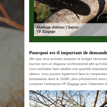
Pourquoi est-il important de demande
Afin que vous puissiez préparer le budget nécessaire
tourner vers un élagueur professionnel afin qu’il ét
vous souhaitez faire abattre une quantité importan
obtenu, vous pouvez également faire la comparaison
prestataires dans le 16380, plus précisément ceux 
contacter l’entreprise VF Elagage pour l’obtention d’