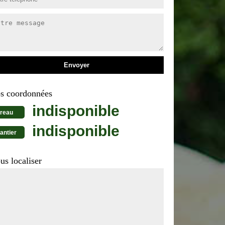
s coordonnées
indisponible
reau
indisponible
antier
us localiser