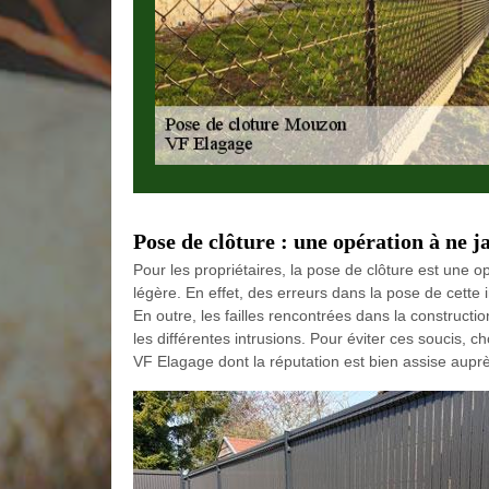
Pose de clôture : une opération à ne j
Pour les propriétaires, la pose de clôture est une op
légère. En effet, des erreurs dans la pose de cette 
En outre, les failles rencontrées dans la construct
les différentes intrusions. Pour éviter ces soucis,
VF Elagage dont la réputation est bien assise aupr