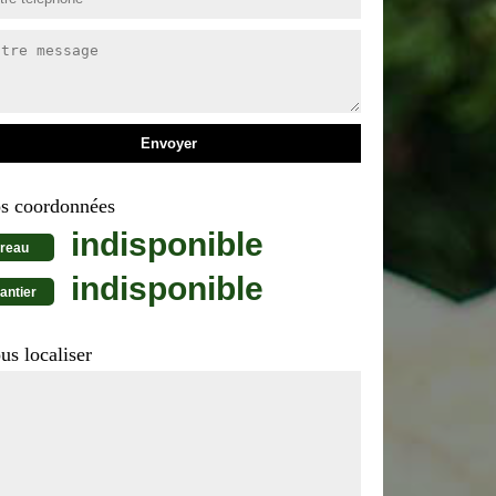
s coordonnées
indisponible
reau
indisponible
antier
us localiser