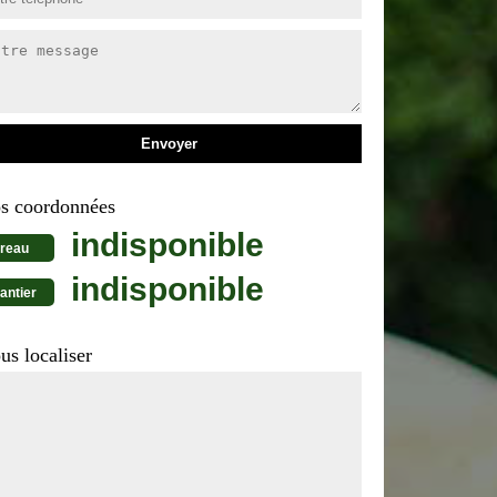
s coordonnées
indisponible
reau
indisponible
antier
us localiser